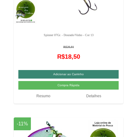
Spinner 07Gr. - Dourado/Vinho - Cor 13
R$20,81
R$18,50
Resumo
Detalhes
-11%