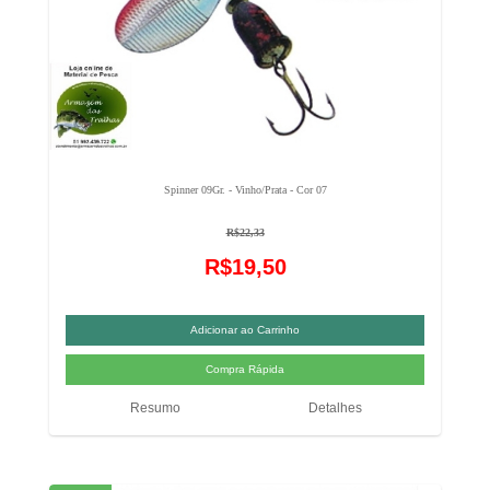
Spinner 09Gr. - Vinho/Prata - Cor 07
R$22,33
R$19,50
Resumo
Detalhes