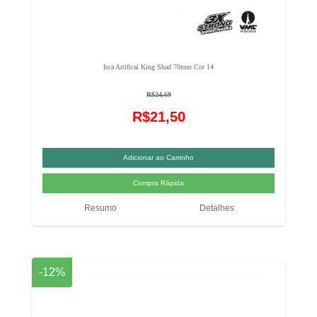
Isca Artifical King Shad 70mm Cor 14
R$24,69
R$21,50
Resumo
Detalhes
-12%