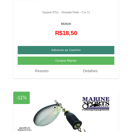
Spinner 07Gr. - Dourado/Verde - Cor 12
R$20,81
R$18,50
Resumo
Detalhes
-11%