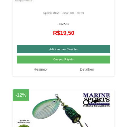
Spinner 09Gr. - Preto/Prata - cor 10
R$22,33
R$19,50
Resumo
Detalhes
-12%