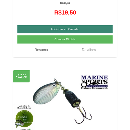
R$22,33
R$19,50
Resumo
Detalhes
-12%