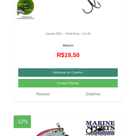
Spinner 09Gr. - Verde/Prata - Cor 06
R$22,33
R$19,50
Resumo
Detalhes
-12%