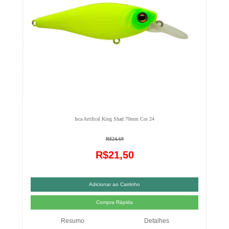
Isca Artifical King Shad 70mm Cor 24
R$24,69
R$21,50
Resumo
Detalhes