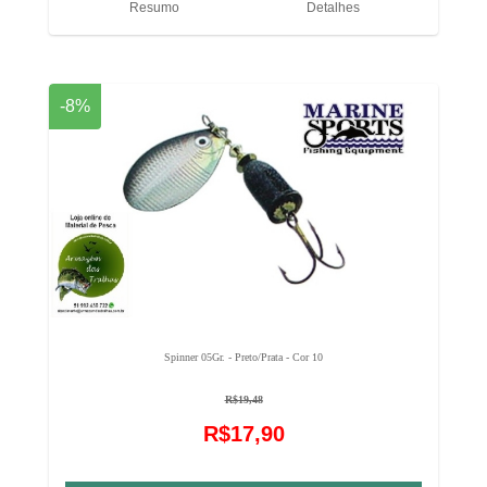
Resumo
Detalhes
-8%
Spinner 05Gr. - Preto/Prata - Cor 10
R$19,48
R$17,90