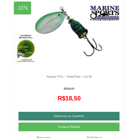
-11%
Spinner 07Gr. - Verde/Prata - Cor 06
R$20,81
R$18,50
Resumo
Detalhes