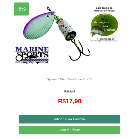
-8%
Spinner 05Gr. - Prata/Rosa - Cor 26
R$19,48
R$17,90