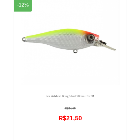
-12%
Isca Artifical King Shad 70mm Cor 31
R$24,69
R$21,50